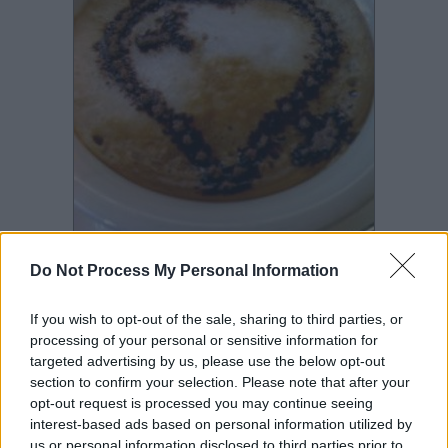
Do Not Process My Personal Information
If you wish to opt-out of the sale, sharing to third parties, or
processing of your personal or sensitive information for
Hogy a nap jól folytatódjon, egy üzenetet is hagyhatunk a hűtőn, az
targeted advertising by us, please use the below opt-out
asztalon, vagy a táskába csempészve. Nem kell nyálasan rárajzolni a
section to confirm your selection. Please note that after your
SZERETLEK vagy I LOVE YOU feliratot, ha nem vagyunk "olyan"
típusúak, de a napi bevásárlólistát, a teendők sorát, az el nem felejtendő,
opt-out request is processed you may continue seeing
sürgős elintézendőt talán nem nagy kaland így közölni. Sokkal szívesebben
interest-based ads based on personal information utilized by
tesz mindenki szívességet, ha azt szépen kérik. Ez egy igazán szép kérés,
us or personal information disclosed to third parties prior to