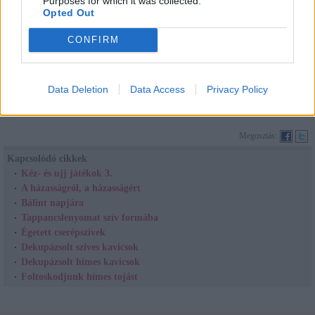
Purposes for which it was collected.
Opted Out
CONFIRM
Kívánom, hogy mindenkinek ne csak ez a nap, de az év minden napja
Data Deletion
Data Access
Privacy Policy
teljen szeretetben, szerelemben, ünneplésben, figyelmességgel megtöltve.
Megosztás:
Kapcsolódó cikkek
Kéz- és ujj játékok 3.
A házasságról, a házasságért
Bálint napjára
Tappancslenyomat szív formába
Égetett cserépszívek
Dekupázsolt szíves kavicsok
Dekupázsolt hímes kavicsok
Foltoskodjunk hímes tojást