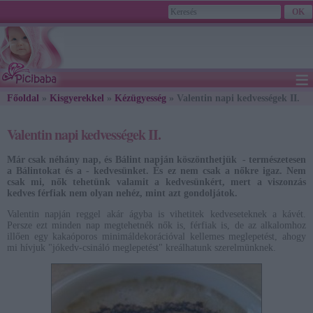
≡
Főoldal
»
Kisgyerekkel
»
Kézügyesség
2026. August 09., Sunday - Emőd napja
» Valentin napi kedvességek II.
Valentin napi kedvességek II.
Már csak néhány nap, és Bálint napján köszönthetjük - természetesen
a Bálintokat és a - kedvesünket. És ez nem csak a nőkre igaz. Nem
csak mi, nők tehetünk valamit a kedvesünkért, mert a viszonzás
kedves férfiak nem olyan nehéz, mint azt gondoljátok.
Valentin napján reggel akár ágyba is vihetitek kedveseteknek a kávét.
Persze ezt minden nap megtehetnék nők is, férfiak is, de az alkalomhoz
illően egy kakaóporos minimáldekorációval kellemes meglepetést, ahogy
mi hívjuk "jókedv-csináló meglepetést" kreálhatunk szerelmünknek.