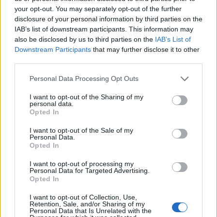
sőt emlék is lehet. Még piros papír sem kell hozzá, elég, ha a cetlit szív
alakúra vágjuk.
your opt-out. You may separately opt-out of the further
disclosure of your personal information by third parties on the
IAB’s list of downstream participants. This information may
also be disclosed by us to third parties on the
IAB’s List of
Downstream Participants
that may further disclose it to other
third parties.
Personal Data Processing Opt Outs
I want to opt-out of the Sharing of my
personal data.
Opted In
A vacsora is hangulatosabban telik, ha az asztal közepén meghitt hangulatú
I want to opt-out of the Sale of my
gyertya világít. természetesen ez is alkalomhoz illő szjnben, formában és
Personal Data.
dekorációval. A pasiknak sem kell megerőltetni magukat. Kapják elő a
Opted In
pakliból a kör Ászt és kész. Egyszerű, gyors, és még ízlésesen kivitelezhető
megoldás is.
I want to opt-out of processing my
Personal Data for Targeted Advertising.
Opted In
I want to opt-out of Collection, Use,
Retention, Sale, and/or Sharing of my
Personal Data that Is Unrelated with the