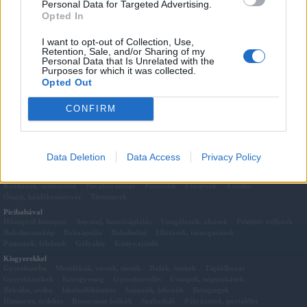
Kapcsolódó cikkek
Personal Data for Targeted Advertising.
Opted In
Dobozból akvárium
Kavicsos szívecske kép
I want to opt-out of Collection, Use,
Szívecske füzér
Retention, Sale, and/or Sharing of my
Szíves papírterítő
Personal Data that Is Unrelated with the
Purposes for which it was collected.
Égetett cserépszívek
Opted Out
Dekupázsolt szíves kavicsok
Hungarocell tálcanyomda
CONFIRM
Pocakkal
Data Deletion
Data Access
Privacy Policy
Előkészületek
A terhesség jelei
Hétről-hétre
2D 3D 4D Ultrahang Felvételek Hétről-hétre
Vizsgálatok
Vitamin ABC
Kórházak, szülészetek
Pocakos szótár
Panaszok
Utónevek
A szülés
Őssejt, köldökzsinórvér
Történetek
Picibabával
Hónapról-hónapra
Anyatej, hozzátáplálás
Vizsgálatok, oltások
Primitív reflexek
Babahoroszkóp
Babaápolás
Babaholmi
Ellátások, támogatások
Panaszok, félelmek
Gólyahír
Könyvajánló
Kisgyerekkel
Gyerekszoba
Mondókák, versek, mesék
Dalok, énekek
Táplálkozás
Gyerekjátékok
Kézügyesség
Gyereknevelés
Ünnepek, népszokások
Bölcsibe, oviba
Iskolaelőkészítés
Színezők, kifestők
Betegségek
Humoros, érdekes
Rosszcsont kölkök
Szabadidő
Pályázatok, portálélet