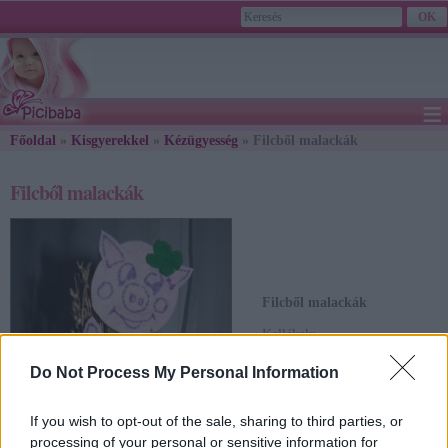
≡
Főoldal
»
Kisgyerekkel
»
2026. August 06., Thursday - Berta, Bettina napja
Kézügyesség
» Filcből malackák
Filcből malackák
Filcből malackák
Kellékek
:
Rózsaszínű és zöld filc
Do Not Process My Personal Information
anyag,
lila alkoholos filctoll,
ragasztó, olló.
If you wish to opt-out of the sale, sharing to third parties, or
processing of your personal or sensitive information for