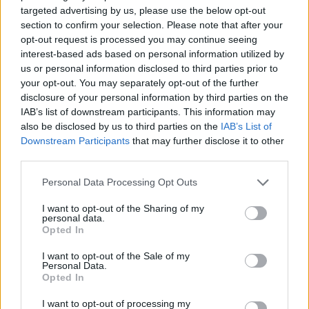
targeted advertising by us, please use the below opt-out
section to confirm your selection. Please note that after your
opt-out request is processed you may continue seeing
interest-based ads based on personal information utilized by
Az elkészítés menete:
us or personal information disclosed to third parties prior to
A malackának kivágjuk a fejét, orrát, fülecskéit, és ragasztóval egymáshoz
your opt-out. You may separately opt-out of the further
rögzítjük. Ha nincs türelmünk megvárni a ragasztó száradását,
disclosure of your personal information by third parties on the
használhatunk ragasztó pisztolyt is, azzal pillanatok alatt elkészülhetünk a
IAB’s list of downstream participants. This information may
munkánkkal.
also be disclosed by us to third parties on the
IAB’s List of
Zöld színű filcből az új évre való tekintettel kis lóheréket vágunk, amit a
Downstream Participants
that may further disclose it to other
malackák fejére ragasztunk ugyanígy.
third parties.
Alkoholos filctollal megrajzoljuk a szemeket, orrlukakat, és készen is
vagyunk, ha hurkapálcára vagy valamilyen ágacskára ragasztjuk, akkor
Personal Data Processing Opt Outs
akár kezdődhet is a bábozás.
I want to opt-out of the Sharing of my
Jó szórakozást kívánok!
personal data.
Opted In
Feltöltötte:
Adrienn
. Köszönet érte.
Töltsd fel
Te is kreatív- és játékötleteidet, receptjeidet, hogy mi is
kipróbálhassuk!
I want to opt-out of the Sale of my
Personal Data.
Opted In
Megosztás:
I want to opt-out of processing my