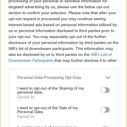
processing of your personal or sensitive information for
targeted advertising by us, please use the below opt-out
Ha elölről kezdhetném a gyereknevelést,
fenyegetés helyett festegetésre használnám a kezem.
section to confirm your selection. Please note that after your
opt-out request is processed you may continue seeing
Példálózás helyett példát mutatnék.
interest-based ads based on personal information utilized by
Nem siettetném a gyereket, hanem hozzá sietnék.
us or personal information disclosed to third parties prior to
your opt-out. You may separately opt-out of the further
Nem a nagyokost játszanám, hanem okosan játszanék.
disclosure of your personal information by third parties on the
Komolykodás helyett komolyan venném a vidámságot.
IAB’s list of downstream participants. This information may
Kirándulnék, sárkányt eregetnék, réten kószálnék,
also be disclosed by us to third parties on the
IAB’s List of
bámulnám a csillagokat.
Downstream Participants
that may further disclose it to other
third parties.
A civakodás helyett a babusgatásra összpontosítanék.
Nem erőszakoskodnék a gyerekkel,
Personal Data Processing Opt Outs
hanem a lelkét erősíteném.
I want to opt-out of the Sharing of my
Előbb az önbizalmát építeném, azután a házamat.
personal data.
Opted In
Kevesebbet beszélnék a hatalom szeretetéről
és többet a szeretet hatalmáról.
I want to opt-out of the Sale of my
Personal Data.
Opted In
Megosztás:
Kapcsolódó cikkek