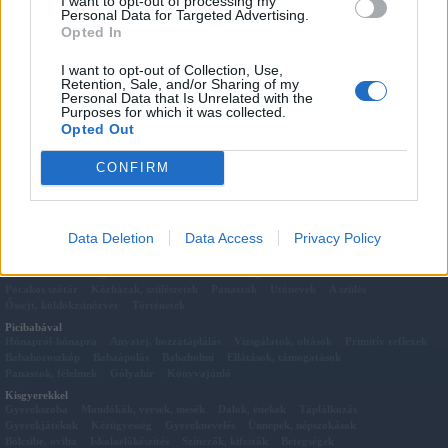
I want to opt-out of processing my
Personal Data for Targeted Advertising.
A gyermekek azt tanulják, amit megélnek
Opted In
Babás, kisgyerekes idézetek
Köszönöm Apa!
I want to opt-out of Collection, Use,
Retention, Sale, and/or Sharing of my
Mielőtt Anya lettem...
Personal Data that Is Unrelated with the
Az Anya és a Szülő
Purposes for which it was collected.
Amitől a szülők megőszülnek I.
Opted Out
Használati utasítás
CONFIRM
A szülő imája
Data Deletion
Data Access
Privacy Policy
Pocakkal
Előkészületek
A terhesség jelei
Hétről-hétre
2D 3D 4D Ultrahang Felvételek Hétről-hétre
Vizsgálatok
Vitamin ABC
Pocakos szótár
Kórházak, szülészetek
Panaszok
Utónevek
A szülés
Őssejt, köldökzsinórvér
Történetek
Picibabával
Hónapról-hónapra
Anyatej, hozzátáplálás
Vizsgálatok, oltások
Primitív reflexek
Babahoroszkóp
Babaápolás
Babaholmi
Ellátások, támogatások
Panaszok, félelmek
Gólyahír
Könyvajánló
Kisgyerekkel
Gyerekszoba
Mondókák, versek, mesék
Dalok, énekek
Táplálkozás
Gyerekjátékok
Kézügyesség
Gyereknevelés
Ünnepek, népszokások
Bölcsibe, oviba
Iskolaelőkészítés
Színezők, kifestők
Betegségek