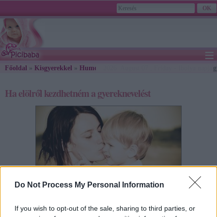
≡
Főoldal
»
Kisgyerekkel
»
Humoros, érdekes
2026. August 07., Friday - Ibolya napja
» Ha elölről kezdhetném a g
Ha elölről kezdhetném a gyereknevelést
Do Not Process My Personal Information
If you wish to opt-out of the sale, sharing to third parties, or
Diane Loomans: Ha elölről kezdhetném a gyereknevelést