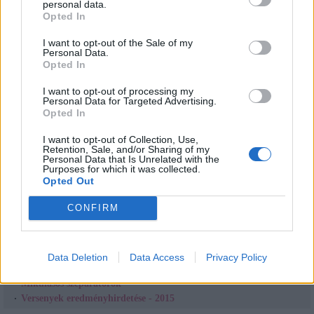
personal data.
is naprakészek lehetnek a gyermeked korát illetően. Beszúrhatod az e-
mailjeid végére, így nem csak információt közölsz, de dekoratívvá
Opted In
varázsolhatod a leveleidet.
I want to opt-out of the Sale of my
Hogyan kell beilleszteni a Fórumhozzászólásaim alá?
Personal Data.
Opted In
A vonalzók alatt találsz egy BBC kódot, amelyet ki kell másolnod és a
Fórumprofilod aláírás rovatába kell bemásolnod. Használhatsz egymás alatt
I want to opt-out of processing my
több vonalzót is, ha több gyermeked korát szeretnéd feltűntetni. Példaként
Personal Data for Targeted Advertising.
a fent található vonalzó BBC kódja a következő: [url=http://picibaba.hu]
Opted In
[img]http://vonalzo.picibaba.hu/24.jpg[/img][/url]
Vonalzó szerkesztése, törlése:
I want to opt-out of Collection, Use,
Retention, Sale, and/or Sharing of my
Ha a későbbiekben meggondolnád magad, hogy mégsincs szükséged a
Personal Data that Is Unrelated with the
vonalzóra, akkor nyugodtan törölheted azt a Törlés gomb segítségével,
Purposes for which it was collected.
vagy a Módosítás gombra kattintva újra szerkesztheted a régit.
Opted Out
CONFIRM
Megosztás:
Kapcsolódó cikkek
Újévi jókívánság
Data Deletion
Data Access
Privacy Policy
Karácsonyi szeparátorok
Mikulásos szeparátorok
Versenyek eredményhirdetése - 2015