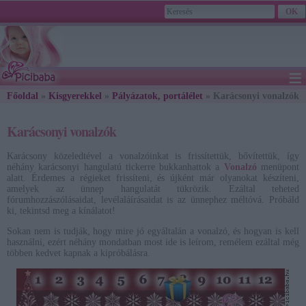
≡
Főoldal
»
Kisgyerekkel
»
Pályázatok, portálélet
2026. August 08., Saturday - László napja
» Karácsonyi vonalzók
Karácsonyi vonalzók
Karácsony közeledtével a vonalzóinkat is frissítettük, bővítettük, így
néhány karácsonyi hangulatú tickerre bukkanhattok a
Vonalzó
menüpont
alatt. Érdemes a régieket frissíteni, és újként már olyanokat készíteni,
amelyek az ünnep hangulatát tükrözik. Ezáltal teheted
fórumhozzászólásaidat, levélaláírásaidat is az ünnephez méltóvá. Próbáld
ki, tekintsd meg a kínálatot!
Sokan nem is tudják, hogy mire jó egyáltalán a vonalzó, és hogyan is kell
használni, ezért néhány mondatban most ide is leírom, remélem ezáltal még
többen kedvet kapnak a kipróbálásra.