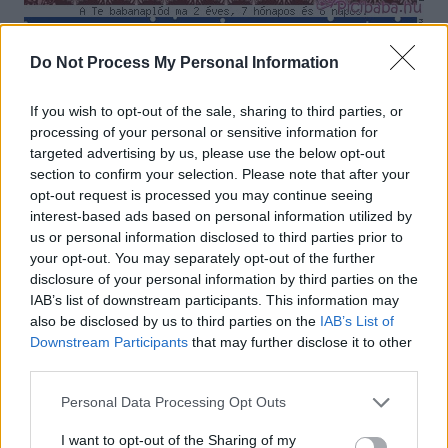
Do Not Process My Personal Information
If you wish to opt-out of the sale, sharing to third parties, or
processing of your personal or sensitive information for
targeted advertising by us, please use the below opt-out
section to confirm your selection. Please note that after your
opt-out request is processed you may continue seeing
interest-based ads based on personal information utilized by
us or personal information disclosed to third parties prior to
A vonalzó készítésének menete:
your opt-out. You may separately opt-out of the further
disclosure of your personal information by third parties on the
Regisztráció, majd belépés után a Vonalzó menüpont alatt megtalálhatod az
előre elkészített űrlapot, és az alapsablonokat (háttereket és mutatókat).
IAB’s list of downstream participants. This information may
Csak a gyermeked nevét és születési idejét kell megadnod, a sablonok közül
also be disclosed by us to third parties on the
IAB’s List of
kiválasztani a kicsihez legjobban illő hátteret, valamint a számodra
Downstream Participants
that may further disclose it to other
legkedvesebb mutatót, majd a lap alján található Rendben gomb
megnyomásával létrehozhatod a vonalzót - tickert - csíkot - emlékeztetőt,
third parties.
vagy nevezheted, ahogy szimpatikus.
Personal Data Processing Opt Outs
Mire jó egy vonalzó?
Használhatod a Fórumokban a hozzászólásod végére aláírásként, így mások
I want to opt-out of the Sharing of my