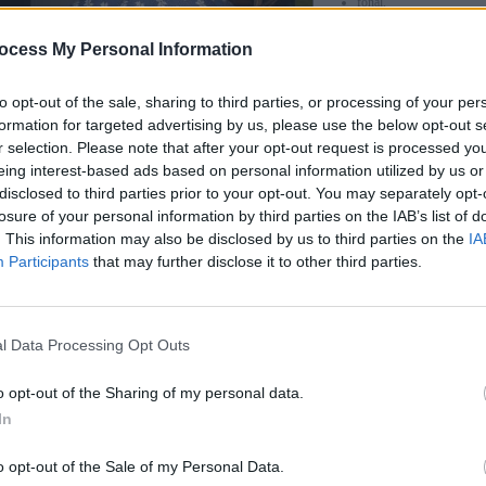
fonal,
vászon,
hurkapálca,
ocess My Personal Information
fúró, filctoll, ragasztó, ol
to opt-out of the sale, sharing to third parties, or processing of your per
formation for targeted advertising by us, please use the below opt-out s
r selection. Please note that after your opt-out request is processed y
eing interest-based ads based on personal information utilized by us or
és menete:
disclosed to third parties prior to your opt-out. You may separately opt-
uk a két diófél találkozásánál, hurkapálca helyén.
losure of your personal information by third parties on the IAB’s list of
egy körlapot vágunk ki.
. This information may also be disclosed by us to third parties on the
IA
ból ledarabolunk egy 20 centiméteres rudat.
Participants
that may further disclose it to other third parties.
 hurkapálca egyik végét a kör alakú textil közepéhez illesztem, majd az anyaggal együtt a pálcát
tom. Figyeljünk arra, hogy a hurkapálcát a dióhoz közel érdemes megfogni, és akkor az illeszt
l Data Processing Opt Outs
 gyerek kinyújtott ujjai köré tekerek annyit, hogy megfelelő mennyiségű haja legyen majd a ba
húzom a kicsi kezéről és a két mutatóujjával kérem, hogy feszítse meg. Ekkor az egyik ujjáho
o opt-out of the Sharing of my personal data.
l elkötöm.
In
kákat kihúzzuk a fonalból, és megkérjük, hogy a keletkezett fonalhurkokat vágja el ollóval, h
 kapjunk végeredményként.
o opt-out of the Sale of my Personal Data.
 kicsinosítjuk, a hosszú szálakat levagdaljuk, és a baba fejének tetejére ragasztjuk úgy, hogy a