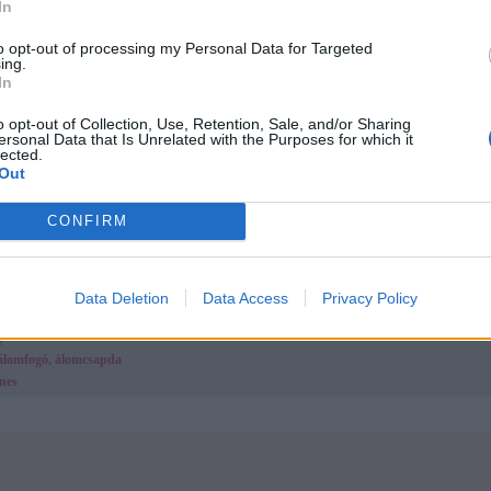
In
llal megrajzoljuk a baba szemét, száját.
to opt-out of processing my Personal Data for Targeted
gyunk akár játszhatunk is a babával. Két ujjunk között pörgethetjük a hurkapálcát, és megf
ing.
kis pörgős szoknyás babát alkottunk.
In
ienn
írta.
o opt-out of Collection, Use, Retention, Sale, and/or Sharing
 is kreatív- és játékötleteidet, receptjeidet, hogy mi is kipróbálhassuk őket!
ersonal Data that Is Unrelated with the Purposes for which it
lected.
Megosz
Out
 cikkek
CONFIRM
ozaik
op papucs
jtódísz
ott patchwork képek
Data Deletion
Data Access
Privacy Policy
t gyöngyökből nyaklánc
p
álomfogó, álomcsapda
nes