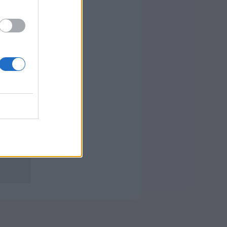
igyelhetjük,
tás: