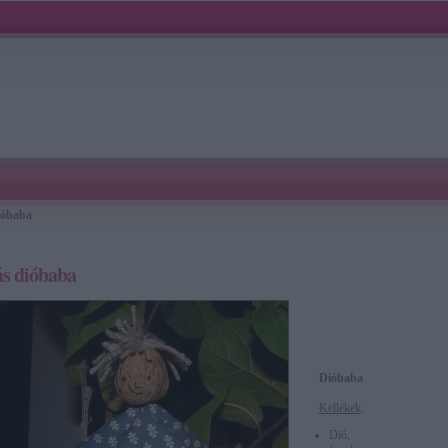
ióbaba
s dióbaba
Dióbaba
Kellékek
:
Dió,