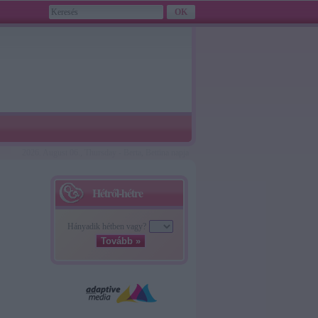
2026. August 06., Thursday - Berta, Bettina napja
Hétről-hétre
Hányadik hétben vagy?
Tovább »