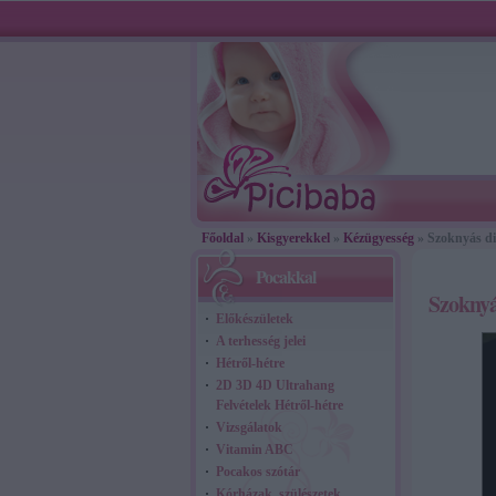
Főoldal
»
Kisgyerekkel
»
Kézügyesség
» Szoknyás d
Pocakkal
Szoknyá
Előkészületek
A terhesség jelei
Hétről-hétre
2D 3D 4D Ultrahang
Felvételek Hétről-hétre
Vizsgálatok
Vitamin ABC
Pocakos szótár
Kórházak, szülészetek