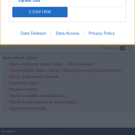
Opted Out
Néma gyereknek az anyja se látja a fától az erdőt.
CONFIRM
5 éves viccet mesél: 2 paradicsom megy az úton és megszólal a másik.
Az elővigyázatlan nőket úgy hívják: Anya!
A világ minden gyermekkel újra kezdődik…
Data Deletion
Data Access
Privacy Policy
Megosztás:
Kapcsolódó cikkek
Amit addig nem tudsz, amíg … (első 6 hónap)
Gyermekeink száma miként változtatja meg hozzáállásunkat?
Babás, kisgyerekes idézetek
Köszönöm Apa!
Pocakos humor
Amitől a szülők megőszülnek I.
Viccek pocakosoknak és anyukáknak
Agyatlan mondások
Pocakkal