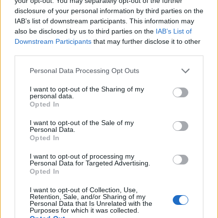
your opt-out. You may separately opt-out of the further
A kisbaba olyan, mint a Nescafe. Könnyű megcsinálni és egész éjjel ébren
disclosure of your personal information by third parties on the
tart.
IAB’s list of downstream participants. This information may
also be disclosed by us to third parties on the
IAB’s List of
Amennyiben a gyermeked gyönyörű és tökéletes, soha nem sír vagy
lármázik, terv szerint elalszik és kérésre böffent, mindig egy kisangyal –,
Downstream Participants
that may further disclose it to other
akkor te csak a nagymama lehetsz.
third parties.
Kinek okoz nagyobb gyönyört a ringatás, a babának vagy nekem?
Personal Data Processing Opt Outs
Nem tudom, miért mondják, hogy gyermeked van, amikor te vagy a
gyermekedé.
I want to opt-out of the Sharing of my
personal data.
Az idegbaj öröklődő betegség. Én is a gyerekektől kaptam.
Opted In
A héten buli volt a faluban körhintával, mindennel. ott volt majd minden
gyerek. Ezek szerint ott volt a falu apraja nagyja?
I want to opt-out of the Sale of my
Personal Data.
Legyél kedves a gyerekeidhez, mert Ők választják ki neked a szociális
Opted In
otthont!
I want to opt-out of processing my
A gyermeknevelésben a legnehezebb feladat, hogy ne szavakkal, hanem
Personal Data for Targeted Advertising.
tettekkel tanítsuk meg a kulturált viselkedést.
Opted In
A gyermekek mindig problémásabbak, mint gondolnád – ugyanakkor
sokkal csodálatosabbak.
I want to opt-out of Collection, Use,
Retention, Sale, and/or Sharing of my
Personal Data that Is Unrelated with the
Gyermekkoromban a szüleim sokat váltogatták a lakóhelyüket, de én
Purposes for which it was collected.
mindig megtaláltam Őket.