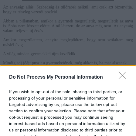
Az anyaság: állás. Szabadság és túlórabér nélkül, ami csak azt bizonyítja,
hogy ez tényleg vezetői pozíció.
Abban a pillanatban, amikor a gyermek megszületik, megszületik az anya
is. Soha nem létezett előtte. A nő létezett, de az anya még nem. Az anyaság
valami teljesen új érzés.
Amikor megszülettem, annyira meglepődtem, hogy nem szólaltam meg
másfél évig.
A világ minden gyermekkel újra kezdődik…
Mindig adj jóéjt puszit a gyermekeidnek, még akkor is, ha már alszanak.
Sosem értettem, miért szopják a babák az ujjukat. Aztán megkóstoltam a
Do Not Process My Personal Information
bébiételt.
Mielőtt megházasodtam hat elméletem volt a helyes gyermeknevelésről.
Most hat gyermekem van, és nincs egyetlen elméletem sem.
If you wish to opt-out of the sale, sharing to third parties, or
processing of your personal or sensitive information for
Amikor megszülettem, annyira meglepődtem, hogy nem szólaltam meg
targeted advertising by us, please use the below opt-out
másfél évig.
section to confirm your selection. Please note that after your
Csak a szülői értekezleten tudtam meg, hogy nincs is gyerekem.
opt-out request is processed you may continue seeing
A baba a szerelmet erősebbé, a nappalt rövidebbé, az éjszakát hosszabbá, a
interest-based ads based on personal information utilized by
pénztárcát kisebbé, az otthont boldogabbá, a ruhát gyűröttebbé, a múltat
us or personal information disclosed to third parties prior to
semmissé és a jövőt tartalmasabbá teszi.