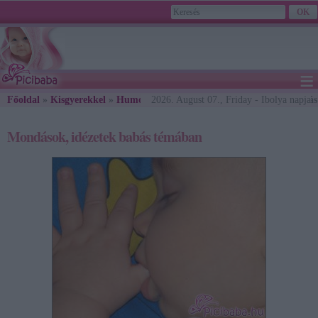
≡
Főoldal
»
Kisgyerekkel
»
Humoros, érdekes
2026. August 07., Friday - Ibolya napja
» Mondások, idézetek babá
Mondások, idézetek babás témában