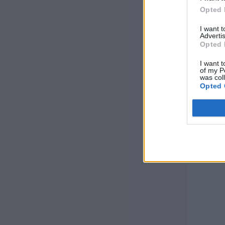
Opted 
I want 
Advertis
Opted 
I want t
of my P
was col
Opted 