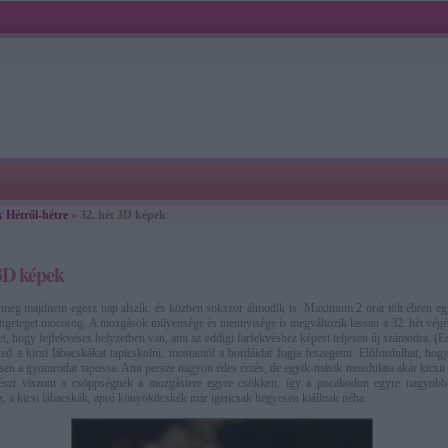
 Hétről-hétre
» 32. hét 3D képek
 3D képek
még majdnem egész nap alszik, és közben sokszor álmodik is. Maximum 2 órát tölt ébren eg
 rengeteget mocorog. A mozgások milyensége és mennyisége is megváltozik lassan a 32. hét végé
et, hogy fejfekvéses helyzetben van, ami az eddigi farfekvéshez képest teljesen új számodra. (E
tted a kicsi lábacskákat tapicskolni, mostantól a bordáidat fogja feszegetni. Előfordulhat, hog
en a gyomrodat tapossa. Ami persze nagyon édes érzés, de egyik-másik mozdulata akár kicsit 
részt viszont a csöppségnek a mozgástere egyre csökken, így a pocakodon egyre nagyobb
sz, a kicsi lábacskák, apró könyököcskék már igencsak hegyesen kiállnak néha.