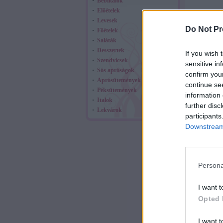
Bébiitalok
Előételek
Levesek
Do Not Pr
Főételek
Saláták
Desszertek
If you wish 
Szendvicsek
sensitive in
Sós apróságok
confirm you
Aprósütemények
continue se
Péksütemények
information 
Italok
further disc
Lekvárok
participants
Downstream 
Persona
I want t
Opted 
I want t