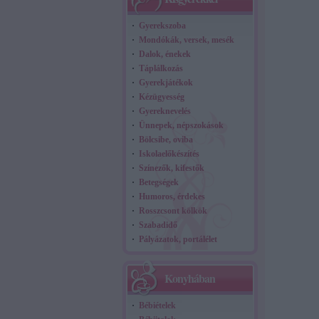
Gyerekszoba
Mondókák, versek, mesék
Dalok, énekek
Táplálkozás
Gyerekjátékok
Kézügyesség
Gyereknevelés
Ünnepek, népszokások
Bölcsibe, oviba
Iskolaelőkészítés
Színezők, kifestők
Betegségek
Humoros, érdekes
Rosszcsont kölkök
Szabadidő
Pályázatok, portálélet
Konyhában
Bébiételek