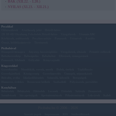
BAK (XII.22. - I.20.)
NYILAS (XI.23. - XII.21.)
Pocakkal
Előkészületek
A terhesség jelei
Hétről-hétre
2D 3D 4D Ultrahang Felvételek Hétről-hétre
Vizsgálatok
Vitamin ABC
Kórházak, szülészetek
Pocakos szótár
Panaszok
Utónevek
A szülés
Őssejt, köldökzsinórvér
Történetek
Picibabával
Hónapról-hónapra
Anyatej, hozzátáplálás
Vizsgálatok, oltások
Primitív reflexek
Babahoroszkóp
Babaápolás
Babaholmi
Ellátások, támogatások
Panaszok, félelmek
Gólyahír
Könyvajánló
Kisgyerekkel
Gyerekszoba
Mondókák, versek, mesék
Dalok, énekek
Táplálkozás
Gyerekjátékok
Kézügyesség
Gyereknevelés
Ünnepek, népszokások
Bölcsibe, oviba
Iskolaelőkészítés
Színezők, kifestők
Betegségek
Humoros, érdekes
Rosszcsont kölkök
Szabadidő
Pályázatok, portálélet
Konyhában
Bébiételek
Bébiitalok
Előételek
Levesek
Főételek
Saláták
Desszertek
Szendvicsek
Sós apróságok
Aprósütemények
Péksütemények
Lekvárok
Italok
Picibaba.hu © 2006 - 2026
Szerzői jogok
Impresszum
RSS
Sütibeállítások