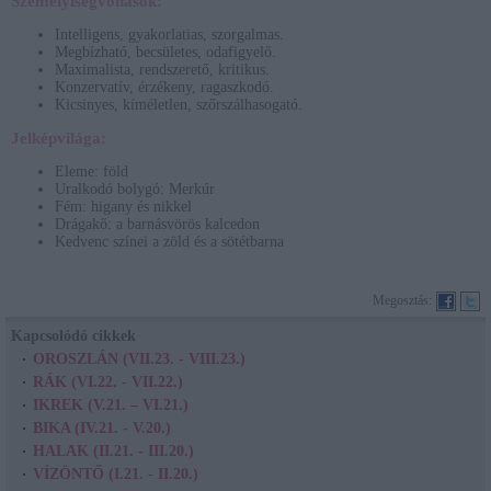
Személyiségvonások:
Intelligens, gyakorlatias, szorgalmas.
Megbízható, becsületes, odafigyelő.
Maximalista, rendszerető, kritikus.
Konzervatív, érzékeny, ragaszkodó.
Kicsinyes, kíméletlen, szőrszálhasogató.
Jelképvilága:
Eleme: föld
Uralkodó bolygó: Merkúr
Fém: higany és nikkel
Drágakő: a barnásvörös kalcedon
Kedvenc színei a zöld és a sötétbarna
Megosztás:
Kapcsolódó cikkek
OROSZLÁN (VII.23. - VIII.23.)
RÁK (VI.22. - VII.22.)
IKREK (V.21. – VI.21.)
BIKA (IV.21. - V.20.)
HALAK (II.21. - III.20.)
VÍZÖNTŐ (I.21. - II.20.)