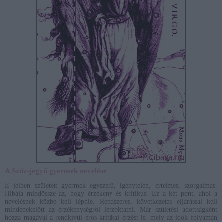
A Szűz-jegyű gyermek nevelése
E jelben született gyermek egyszerű, igénytelen, értelmes, szorgalmas.
Hibája mindössze az, hogy érzékeny és kritikus. Ez a két pont, ahol a
nevelésnek közbe kell lépnie. Rendszeres, következetes eljárással kell
mindenekelőtt az érzékenységről leszoktatni. Már születési adottságként
hozza magával a rendkívül erős kritikai érzést is, mely az idők folyamán