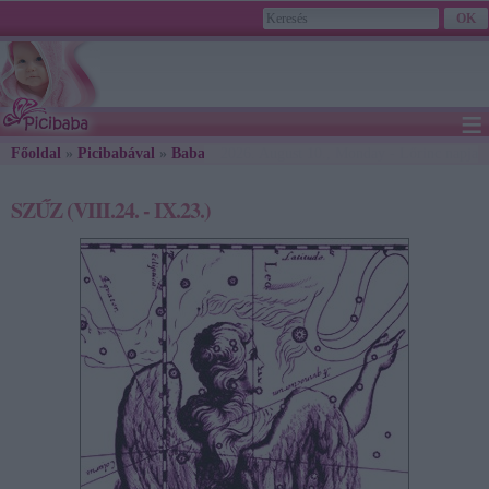
≡
Főoldal
»
Picibabával
»
Babahoroszkóp
2026. August 10., Monday - Lőrinc napja
» SZŰZ (VIII.24. - IX.23.)
SZŰZ (VIII.24. - IX.23.)