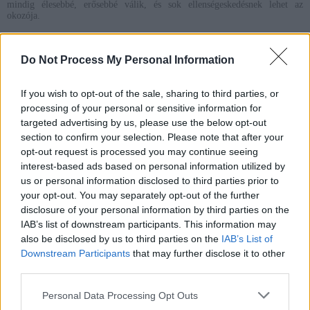
mindig élesebbé, erősebbé válik, és sok ellenségeskedésnek lehet az
okozója.
A szülő kötelessége elsősorban az, hogy rávegye, rászoktassa a gyermeket:
ne más embert, vagy más dolgot bírálgasson, hanem saját magát, sohase
alkosson ítéleteket más emberről, vagy más dologról addig, amíg
Do Not Process My Personal Information
önmagában alaposan meg nem gondolta és fontolta az ítéletét. Rá kell
venni arra, hogy foglalkozzék alaposan azzal a dologgal, amit meg akar
kritizálni. E téren leghatékonyabb eszköz, ha saját érzékenységén keresztül
If you wish to opt-out of the sale, sharing to third parties, or
mutatja be a szülő, milyen fájdalmasak lehetnek a bár igazságos, de erős,
processing of your personal or sensitive information for
vagy sértő bírálatok. Hiszen a Szűz-embernek épp az a fő hibája, hogy saját
targeted advertising by us, please use the below opt-out
maga a legkisebb intést, az igazságtalanságnak a legenyhébb árnyalatát sem
képes elviselni, ugyanakkor azonban nem tudja megérteni, hogy az Ő
section to confirm your selection. Please note that after your
bírálata mást vérig sebezhet.
opt-out request is processed you may continue seeing
interest-based ads based on personal information utilized by
A Szűz-szülött nagyon alkalmas a tanulásra, pedánsan átdolgozza az
us or personal information disclosed to third parties prior to
anyagot. Ismét a szülő feladata, hogy a pedánsság ne változzék
your opt-out. You may separately opt-out of the further
kicsinyességgé, ne korcsosuljon el úgynevezett smokksággá.
disclosure of your personal information by third parties on the
Szűz-gyermek érzékenysége nem csak érzelmi, lelki, hanem testi is, ami a
IAB’s list of downstream participants. This information may
szervezet leromlásához is vezethet. Ezért állandóan gondoskodni kell a testi
also be disclosed by us to third parties on the
IAB’s List of
edzésről. A hipochondria már iskolás korában is kiütközik nála. Kinevetni,
Downstream Participants
that may further disclose it to other
kigúnyolni ezért őt soha nem szabad, hanem komoly magyarázattal kell
beléidegezni a biztonság és egészség érzetét.
third parties.
Sok benne a lemondás, a visszavonultsági kényszer és a lehangolódás,
Personal Data Processing Opt Outs
egészen a közönyösségig. Emiatt lesz félénk és határozatlan. Meg kell